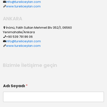
info@tureliceylan.com
www.tureliceylan.com
ANKARA
İnönü, Fatih Sultan Mehmet Blv 352/1, 06560
Yenimahalle/Ankara
+90 539 791 86 06
info@tureliceylan.com
www.tureliceylan.com
Bizimle İletişime geçin
Adı Soyadı
*