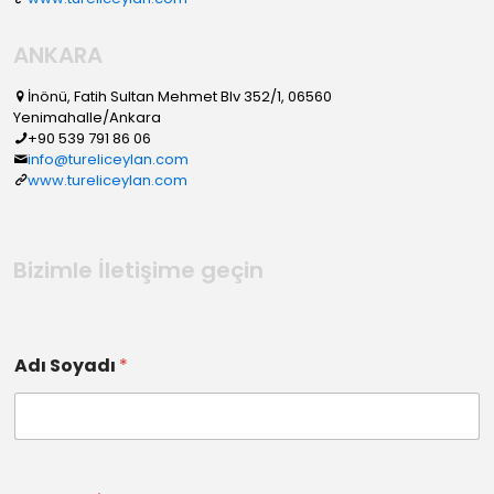
ANKARA
İnönü, Fatih Sultan Mehmet Blv 352/1, 06560
Yenimahalle/Ankara
+90 539 791 86 06
info@tureliceylan.com
www.tureliceylan.com
Bizimle İletişime geçin
Adı Soyadı
*