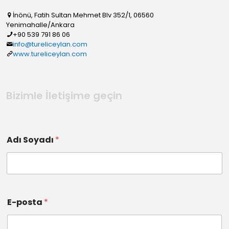
İnönü, Fatih Sultan Mehmet Blv 352/1, 06560
Yenimahalle/Ankara
+90 539 791 86 06
info@tureliceylan.com
www.tureliceylan.com
Bizimle İletişime geçin
Adı Soyadı
*
E-posta
*