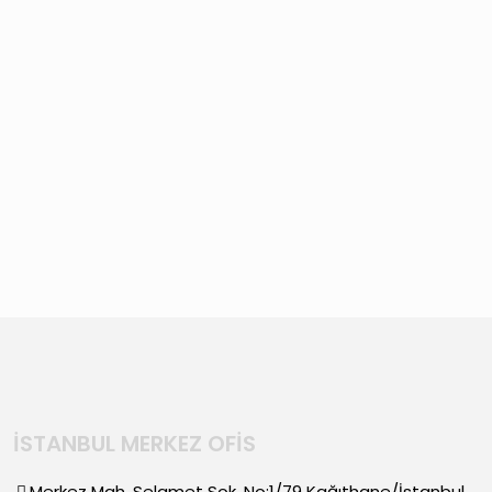
İSTANBUL MERKEZ OFİS
Merkez Mah. Selamet Sok. No:1/79 Kağıthane/İstanbul