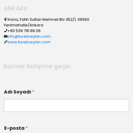
ANKARA
İnönü, Fatih Sultan Mehmet Blv 352/1, 06560
Yenimahalle/Ankara
+90 539 791 86 06
info@tureliceylan.com
www.tureliceylan.com
Bizimle İletişime geçin
Adı Soyadı
*
E-posta
*