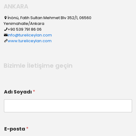
ANKARA
İnönü, Fatih Sultan Mehmet Blv 352/1, 06560
Yenimahalle/Ankara
+90 539 791 86 06
info@tureliceylan.com
www.tureliceylan.com
Bizimle İletişime geçin
Adı Soyadı
*
E-posta
*