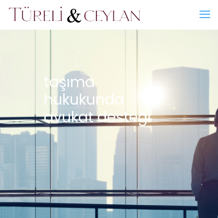
taşıma
hukukunda
avukat desteği