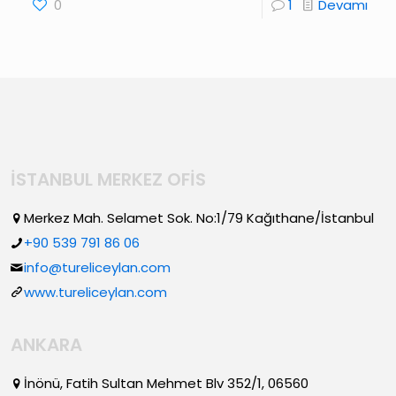
0
1
Devamı
İSTANBUL MERKEZ OFİS
Merkez Mah. Selamet Sok. No:1/79 Kağıthane/İstanbul
+90 539 791 86 06
info@tureliceylan.com
www.tureliceylan.com
ANKARA
İnönü, Fatih Sultan Mehmet Blv 352/1, 06560