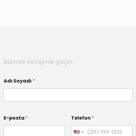
Bizimle İletişime geçin
Adı Soyadı
*
E-posta
*
Telefon
*