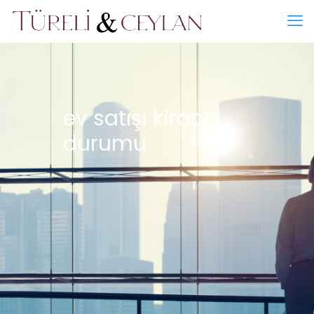
ev satışı kiracı
durumu