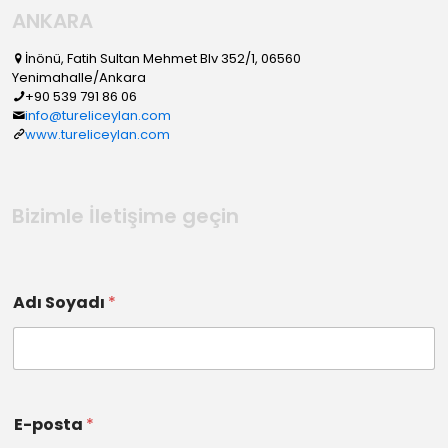
ANKARA
İnönü, Fatih Sultan Mehmet Blv 352/1, 06560
Yenimahalle/Ankara
+90 539 791 86 06
info@tureliceylan.com
www.tureliceylan.com
Bizimle İletişime geçin
Adı Soyadı
*
E-posta
*