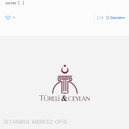
biridir.
[…]
0
1
Devamı
İSTANBUL MERKEZ OFİS