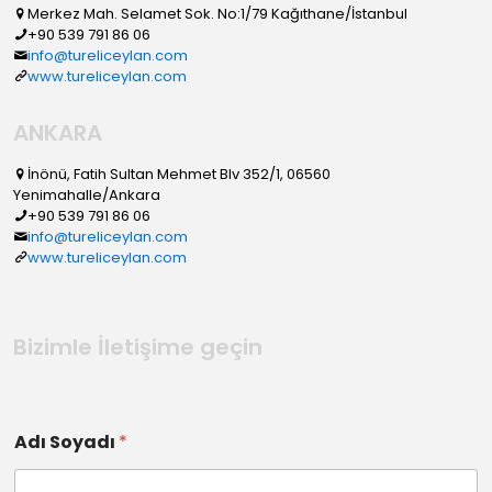
Merkez Mah. Selamet Sok. No:1/79 Kağıthane/İstanbul
+90 539 791 86 06
info@tureliceylan.com
www.tureliceylan.com
ANKARA
İnönü, Fatih Sultan Mehmet Blv 352/1, 06560
Yenimahalle/Ankara
+90 539 791 86 06
info@tureliceylan.com
www.tureliceylan.com
Bizimle İletişime geçin
Adı Soyadı
*