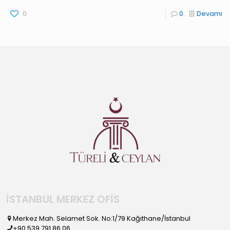
0
0
Devamı
İSTANBUL MERKEZ OFİS
Merkez Mah. Selamet Sok. No:1/79 Kağıthane/İstanbul
+90 539 791 86 06