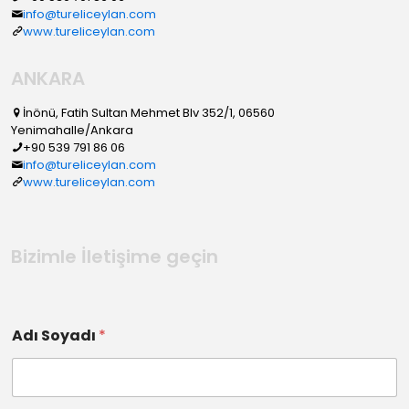
info@tureliceylan.com
www.tureliceylan.com
ANKARA
İnönü, Fatih Sultan Mehmet Blv 352/1, 06560
Yenimahalle/Ankara
+90 539 791 86 06
info@tureliceylan.com
www.tureliceylan.com
Bizimle İletişime geçin
Adı Soyadı
*