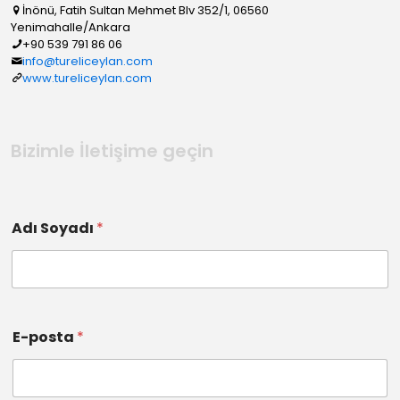
İnönü, Fatih Sultan Mehmet Blv 352/1, 06560
Yenimahalle/Ankara
+90 539 791 86 06
info@tureliceylan.com
www.tureliceylan.com
Bizimle İletişime geçin
Adı Soyadı
*
E-posta
*