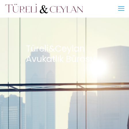
Türeli&Ceylan
Avukatlık Bürosu