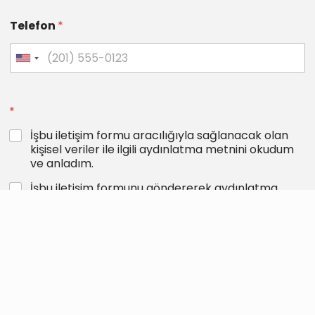
Telefon
*
*
İşbu iletişim formu aracılığıyla sağlanacak olan
kişisel veriler ile ilgili aydınlatma metnini okudum
ve anladım.
İşbu iletişim formunu göndererek aydınlatma
metninde belirtildiği şekilde kişisel verilerimin
işlenmesine açık rıza veriyorum.
Gönder