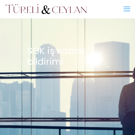
SGK iş kazası
bildirimi