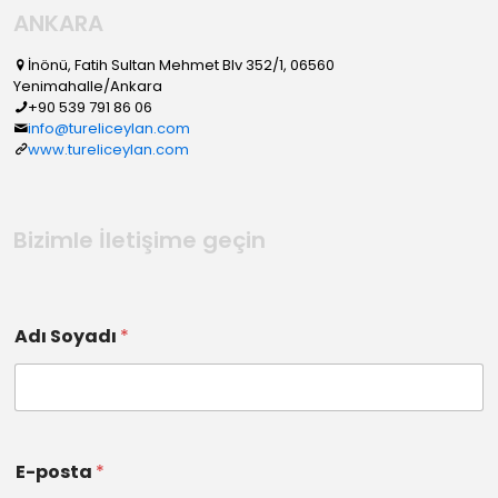
ANKARA
İnönü, Fatih Sultan Mehmet Blv 352/1, 06560
Yenimahalle/Ankara
+90 539 791 86 06
info@tureliceylan.com
www.tureliceylan.com
Bizimle İletişime geçin
Adı Soyadı
*
E-posta
*