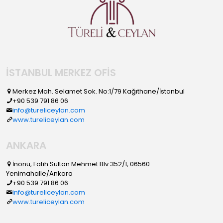
İSTANBUL MERKEZ OFİS
Merkez Mah. Selamet Sok. No:1/79 Kağıthane/İstanbul
+90 539 791 86 06
info@tureliceylan.com
www.tureliceylan.com
ANKARA
İnönü, Fatih Sultan Mehmet Blv 352/1, 06560
Yenimahalle/Ankara
+90 539 791 86 06
info@tureliceylan.com
www.tureliceylan.com