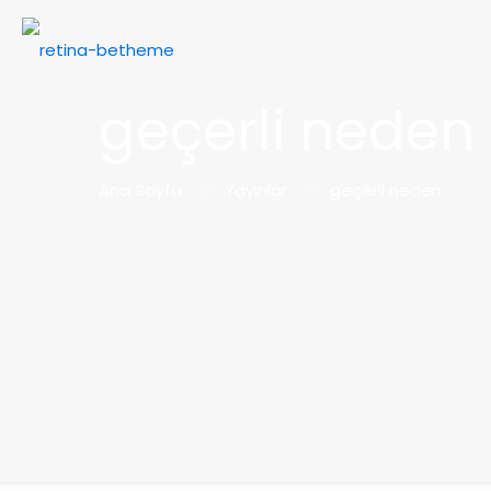
geçerli neden
Ana Sayfa
Yayınlar
geçerli neden