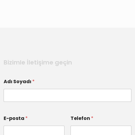
Bizimle İletişime geçin
Adı Soyadı
*
E-posta
*
Telefon
*