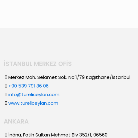
İSTANBUL MERKEZ OFİS
Merkez Mah. Selamet Sok. No:1/79 Kağıthane/İstanbul
+90 539 791 86 06
info@tureliceylan.com
www.tureliceylan.com
ANKARA
İnönü, Fatih Sultan Mehmet Blv 352/1, 06560