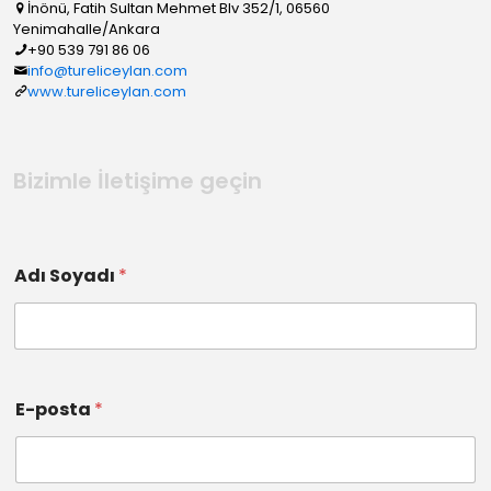
İnönü, Fatih Sultan Mehmet Blv 352/1, 06560
Yenimahalle/Ankara
+90 539 791 86 06
info@tureliceylan.com
www.tureliceylan.com
Bizimle İletişime geçin
Adı Soyadı
*
E-posta
*