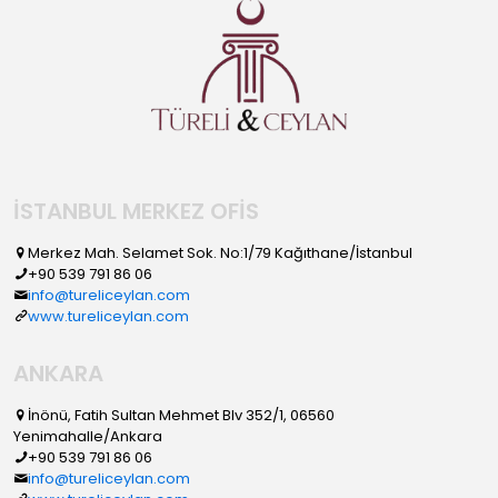
İSTANBUL MERKEZ OFİS
Merkez Mah. Selamet Sok. No:1/79 Kağıthane/İstanbul
+90 539 791 86 06
info@tureliceylan.com
www.tureliceylan.com
ANKARA
İnönü, Fatih Sultan Mehmet Blv 352/1, 06560
Yenimahalle/Ankara
+90 539 791 86 06
info@tureliceylan.com