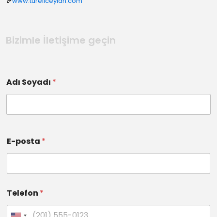
www.tureliceylan.com
Bizimle İletişime geçin
Adı Soyadı
*
E-posta
*
Telefon
*