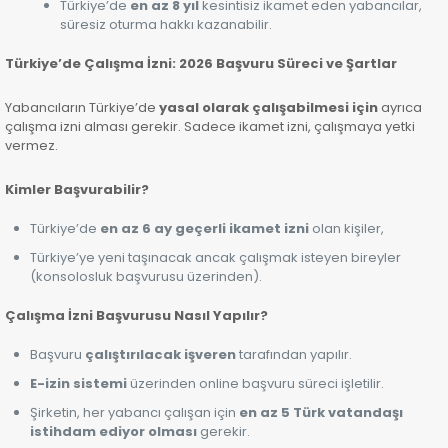
Türkiye’de
en az 8 yıl
kesintisiz ikamet eden yabancılar,
süresiz oturma hakkı kazanabilir.
Türkiye’de Çalışma İzni: 2026 Başvuru Süreci ve Şartlar
Yabancıların Türkiye’de
yasal olarak çalışabilmesi için
ayrıca
çalışma izni alması gerekir. Sadece ikamet izni, çalışmaya yetki
vermez.
Kimler Başvurabilir?
Türkiye’de
en az 6 ay geçerli ikamet izni
olan kişiler,
Türkiye’ye yeni taşınacak ancak çalışmak isteyen bireyler
(konsolosluk başvurusu üzerinden).
Çalışma İzni Başvurusu Nasıl Yapılır?
Başvuru
çalıştırılacak işveren
tarafından yapılır.
E-izin sistemi
üzerinden online başvuru süreci işletilir.
Şirketin, her yabancı çalışan için
en az 5 Türk vatandaşı
istihdam ediyor olması
gerekir.