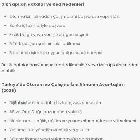
Sık Yapılan Hatalar ve Red Nedenleri
Oturma izni olmadan çalışma izni başvurusu yapılması
Sahte iş teklifleriyle başvuru
Eksik belge veya yanlış kategori seçimi
5 Türk çalışan şartının ihlal edilmesi
Freelance işler için uygun belge sunulmaması
Bu tür hatalar başvurunun reddedilmesine veya iznin iptaline neden
olabilir.
Türkiye'de Oturum ve Çalışma İzni Almanın Avantajları
(2026)
Dijital sistemlerle daha hızlı başvuru sonuçları
AB ve Orta Doğu pazarlarına yakınlık
Uluslararası sağlık, eğitim ve yaşam standartlarının yükselmesi
Yatırımcılara yönelik avantajlı vergi rejimi
Süresiz ikamet veya vatandaşlığa geçiş imkanı