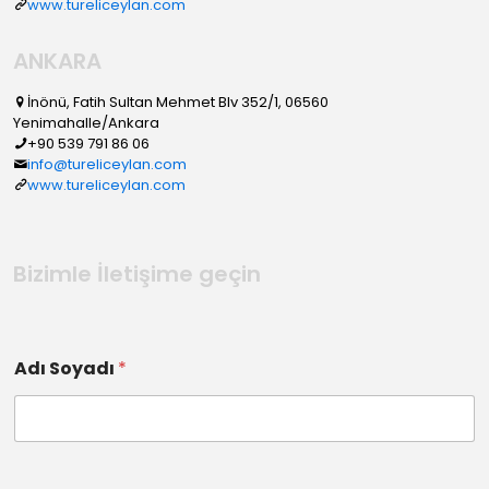
www.tureliceylan.com
ANKARA
İnönü, Fatih Sultan Mehmet Blv 352/1, 06560
Yenimahalle/Ankara
+90 539 791 86 06
info@tureliceylan.com
www.tureliceylan.com
Bizimle İletişime geçin
Adı Soyadı
*