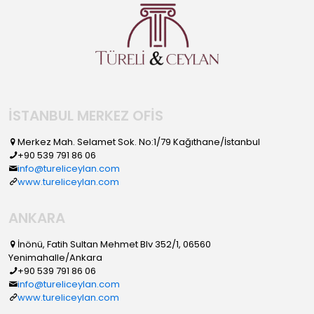
İSTANBUL MERKEZ OFİS
Merkez Mah. Selamet Sok. No:1/79 Kağıthane/İstanbul
+90 539 791 86 06
info@tureliceylan.com
www.tureliceylan.com
ANKARA
İnönü, Fatih Sultan Mehmet Blv 352/1, 06560
Yenimahalle/Ankara
+90 539 791 86 06
info@tureliceylan.com
www.tureliceylan.com