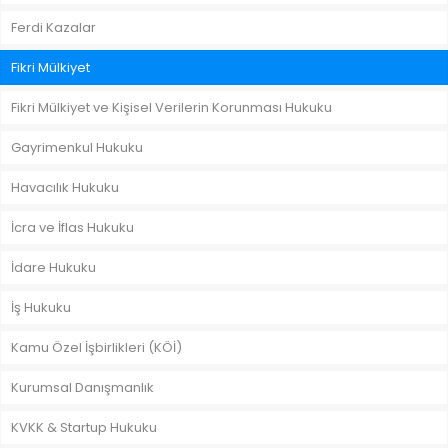
Ferdi Kazalar
Fikri Mülkiyet
Fikri Mülkiyet ve Kişisel Verilerin Korunması Hukuku
Gayrimenkul Hukuku
Havacılık Hukuku
İcra ve İflas Hukuku
İdare Hukuku
İş Hukuku
Kamu Özel İşbirlikleri (KÖİ)
Kurumsal Danışmanlık
KVKK & Startup Hukuku