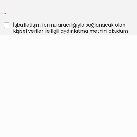
*
İşbu iletişim formu aracılığıyla sağlanacak olan
kişisel veriler ile ilgili aydınlatma metnini okudum
ve anladım.
İşbu iletişim formunu göndererek aydınlatma
metninde belirtildiği şekilde kişisel verilerimin
işlenmesine açık rıza veriyorum.
Gönder