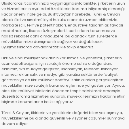
Uluslararası ticaretin hızla yaygınlaşmasıyla birlikte, şirketlerin ürün
ve hizmetlerinin ayırt edici özelliklerini koruma ihtiyacı hiç olmadığı
kadar önemli hale geldi. Bu ihtiyaçtan hareketle, Türeli & Ceylan
olarak fikri ve sınai mülkiyet hukuku alanında uzman ekibimizle;
marka tescili, telif ve patent hakları, endüstriyel tasarımlar, faydalı
model hakları, lisans sözleşmeleri, ticari sırların korunması ve
haksız rekabet dâhil olmak üzere, bu alandaki tüm süreçlerde
müvekkillerimize danışmanlık sağlıyor ve doğabilecek
uyuşmazlıklarda davalarını titizlikle takip ediyoruz.
Fikri ve sınai mülkiyet haklarının korunması ve yönetimi, şirketlerin
uzun vadeli başarısı için stratejik öneme sahip olduğundan;
ekibimiz, fikri mülkiyet geliştiren, lisanslayan, telekomünikasyon,
internet, reklamcılık ve medya gibi yaratıcı sektörlerde faaliyet
gösteren ya da fikri mülkiyet portföyü satın alımları gerçekleştiren
müvekkillerimize stratejik karar süreçlerinde yol gösteriyor. Ayrıca,
olası fikri mülkiyet ihlallerini önceden tespit edebilmek amacıyla
düzenli tarama hizmetleri sunarak, müvekkillerimizin haklarını etkin
biçimde korumalarına katkı sağlıyoruz.
Türeli & Ceylan, fikirlerin ve yeniliklerin değerini bilen yaklaşımıyla,
müvekkillerine bu alanda güvenilir ve vizyoner çözümler sunmaya
devam ediyor.