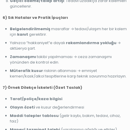
Geçici ödeme/talep artışı
: Tedavi uzadıkça zarar kalemleri
güncellenir.
6) Sık Hatalar ve Pratik İpuçları
Belgelendirilmemiş
masraflar → tedavi/ulaşım her bir kalem
için
kanıt
gerektirir.
Yalnızca “hakkaniyet”e dayalı
rakamlandırma yokluğu
→
aktüerya şart.
Zamanaşımı
takibi yapılmaması → ceza zamanaşımı
yönünden de kontrol edin.
Müterafik kusur
riskinin atlanması → emniyet
kemeri/kask/alkol tespitlerine karşı teknik savunma hazırlayın.
7) Örnek Dilekçe İskeleti (Özet Taslak)
Taraf/poliçe/kaza bilgisi
Olayın özeti
ve kusur değerlendirmesi
Maddi talepler tablosu
(gelir kaybı, bakım, tedavi, cihaz,
faiz)
Manevî tazminat talebi
(yaralanma ağırlığı ve etkiler)