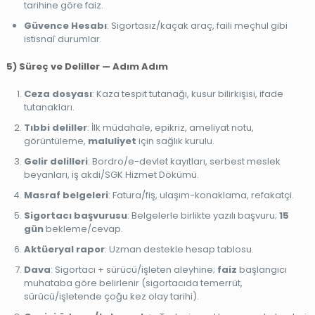
tarihine göre faiz.
Güvence Hesabı
: Sigortasız/kaçak araç, faili meçhul gibi
istisnaî durumlar.
5) Süreç ve Deliller — Adım Adım
Ceza dosyası
: Kaza tespit tutanağı, kusur bilirkişisi, ifade
tutanakları.
Tıbbi deliller
: İlk müdahale, epikriz, ameliyat notu,
görüntüleme,
maluliyet
için sağlık kurulu.
Gelir delilleri
: Bordro/e-devlet kayıtları, serbest meslek
beyanları, iş akdi/SGK Hizmet Dökümü.
Masraf belgeleri
: Fatura/fiş, ulaşım-konaklama, refakatçi.
Sigortacı başvurusu
: Belgelerle birlikte yazılı başvuru;
15
gün
bekleme/cevap.
Aktüeryal rapor
: Uzman destekle hesap tablosu.
Dava
: Sigortacı + sürücü/işleten aleyhine;
faiz
başlangıcı
muhataba göre belirlenir (sigortacıda temerrüt,
sürücü/işletende çoğu kez olay tarihi).