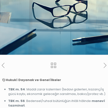
1) Hukukî Dayanak ve Genel İlkeler
TBK m. 54
: Maddi zarar kalemleri (tedavi giderleri, kazanç/iş
gücü kaybı, ekonomik geleceğin sarsılması, bakıcı/protez vb.).
TBK m. 56
: Bedensel/ruhsal bütünlüğün ihlâli hâlinde
manevî
tazminat
.