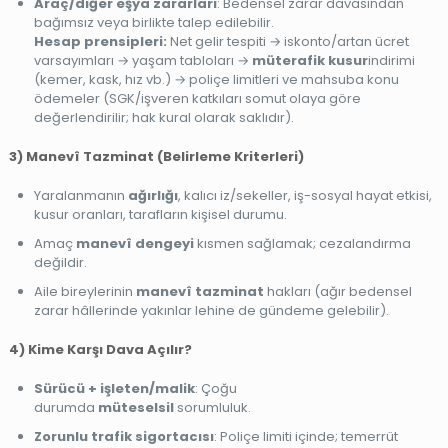
Araç/diğer eşya zararları
: Bedensel zarar davasından
bağımsız veya birlikte talep edilebilir.
Hesap prensipleri:
Net gelir tespiti → iskonto/artan ücret
varsayımları → yaşam tabloları →
müterafik kusur
indirimi
(kemer, kask, hız vb.) → poliçe limitleri ve mahsuba konu
ödemeler (SGK/işveren katkıları somut olaya göre
değerlendirilir; hak kural olarak saklıdır).
3) Manevî Tazminat (Belirleme Kriterleri)
Yaralanmanın
ağırlığı
, kalıcı iz/sekeller, iş-sosyal hayat etkisi,
kusur oranları, tarafların kişisel durumu.
Amaç
manevî dengeyi
kısmen sağlamak; cezalandırma
değildir.
Aile bireylerinin
manevî tazminat
hakları (ağır bedensel
zarar hâllerinde yakınlar lehine de gündeme gelebilir).
4) Kime Karşı Dava Açılır?
Sürücü + işleten/malik
: Çoğu
durumda
müteselsil
sorumluluk.
Zorunlu trafik sigortacısı
: Poliçe limiti içinde; temerrüt