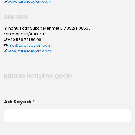
www.tureliceylan.com
ANKARA
İnönü, Fatih Sultan Mehmet Blv 352/1, 06560
Yenimahalle/Ankara
+90 539 791 86 06
info@tureliceylan.com
www.tureliceylan.com
Bizimle İletişime geçin
Adı Soyadı
*