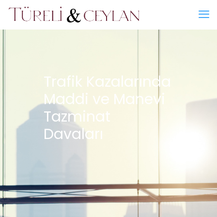
Trafik Kazalarında
Maddi ve Manevi
Tazminat
Davaları