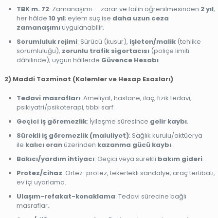
TBK m. 72
: Zamanaşımı — zarar ve failin öğrenilmesinden
2 yıl
,
her hâlde
10 yıl
; eylem suç ise
daha uzun ceza
zamanaşımı
uygulanabilir.
Sorumluluk rejimi
: Sürücü (kusur),
işleten/malik
(tehlike
sorumluluğu),
zorunlu trafik sigortacısı
(poliçe limiti
dâhilinde); uygun hâllerde
Güvence Hesabı
.
2) Maddi Tazminat (Kalemler ve Hesap Esasları)
Tedavi masrafları
: Ameliyat, hastane, ilaç, fizik tedavi,
psikiyatri/psikoterapi, tıbbi sarf.
Geçici iş göremezlik
: İyileşme süresince
gelir kaybı
.
Sürekli iş göremezlik (maluliyet)
: Sağlık kurulu/aktüerya
ile
kalıcı oran
üzerinden
kazanma gücü kaybı
.
Bakıcı/yardım ihtiyacı
: Geçici veya sürekli
bakım gideri
.
Protez/cihaz
: Ortez-protez, tekerlekli sandalye, araç tertibatı,
ev içi uyarlama.
Ulaşım-refakat-konaklama
: Tedavi sürecine bağlı
masraflar.