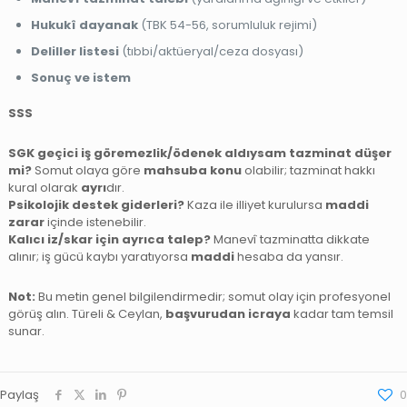
Hukukî dayanak
(TBK 54-56, sorumluluk rejimi)
Deliller listesi
(tıbbi/aktüeryal/ceza dosyası)
Sonuç ve istem
SSS
SGK geçici iş göremezlik/ödenek aldıysam tazminat düşer
mi?
Somut olaya göre
mahsuba konu
olabilir; tazminat hakkı
kural olarak
ayrı
dır.
Psikolojik destek giderleri?
Kaza ile illiyet kurulursa
maddi
zarar
içinde istenebilir.
Kalıcı iz/skar için ayrıca talep?
Manevî tazminatta dikkate
alınır; iş gücü kaybı yaratıyorsa
maddi
hesaba da yansır.
Not:
Bu metin genel bilgilendirmedir; somut olay için profesyonel
görüş alın. Türeli & Ceylan,
başvurudan icraya
kadar tam temsil
sunar.
Paylaş
0