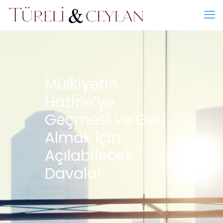
Mülkiyetin
Hazine’ye
Geçmesi ve Geri
Almak İçin
Açılabilecek
Davalar