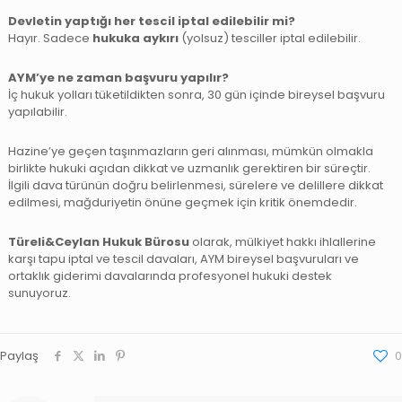
Devletin yaptığı her tescil iptal edilebilir mi?
Hayır. Sadece
hukuka aykırı
(yolsuz) tesciller iptal edilebilir.
AYM’ye ne zaman başvuru yapılır?
İç hukuk yolları tüketildikten sonra, 30 gün içinde bireysel başvuru
yapılabilir.
Hazine’ye geçen taşınmazların geri alınması, mümkün olmakla
birlikte hukuki açıdan dikkat ve uzmanlık gerektiren bir süreçtir.
İlgili dava türünün doğru belirlenmesi, sürelere ve delillere dikkat
edilmesi, mağduriyetin önüne geçmek için kritik önemdedir.
Türeli&Ceylan Hukuk Bürosu
olarak, mülkiyet hakkı ihlallerine
karşı tapu iptal ve tescil davaları, AYM bireysel başvuruları ve
ortaklık giderimi davalarında profesyonel hukuki destek
sunuyoruz.
Paylaş
0