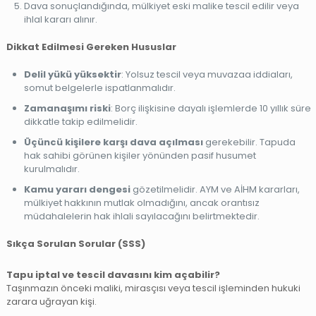
Dava sonuçlandığında, mülkiyet eski malike tescil edilir veya
ihlal kararı alınır.
Dikkat Edilmesi Gereken Hususlar
Delil yükü yüksektir
: Yolsuz tescil veya muvazaa iddiaları,
somut belgelerle ispatlanmalıdır.
Zamanaşımı riski
: Borç ilişkisine dayalı işlemlerde 10 yıllık süre
dikkatle takip edilmelidir.
Üçüncü kişilere karşı dava açılması
gerekebilir. Tapuda
hak sahibi görünen kişiler yönünden pasif husumet
kurulmalıdır.
Kamu yararı dengesi
gözetilmelidir. AYM ve AİHM kararları,
mülkiyet hakkının mutlak olmadığını, ancak orantısız
müdahalelerin hak ihlali sayılacağını belirtmektedir.
Sıkça Sorulan Sorular (SSS)
Tapu iptal ve tescil davasını kim açabilir?
Taşınmazın önceki maliki, mirasçısı veya tescil işleminden hukuki
zarara uğrayan kişi.