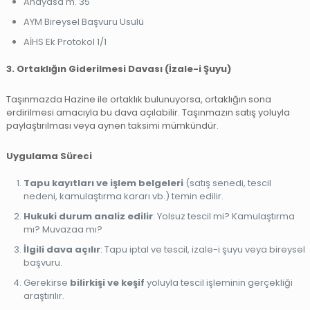
Anayasa m. 35
AYM Bireysel Başvuru Usulü
AİHS Ek Protokol 1/1
3. Ortaklığın Giderilmesi Davası (İzale-i Şuyu)
Taşınmazda Hazine ile ortaklık bulunuyorsa, ortaklığın sona
erdirilmesi amacıyla bu dava açılabilir. Taşınmazın satış yoluyla
paylaştırılması veya aynen taksimi mümkündür.
Uygulama Süreci
Tapu kayıtları ve işlem belgeleri
(satış senedi, tescil
nedeni, kamulaştırma kararı vb.) temin edilir.
Hukuki durum analiz edilir
: Yolsuz tescil mi? Kamulaştırma
mı? Muvazaa mı?
İlgili dava açılır
: Tapu iptal ve tescil, izale-i şuyu veya bireysel
başvuru.
Gerekirse
bilirkişi ve keşif
yoluyla tescil işleminin gerçekliği
araştırılır.