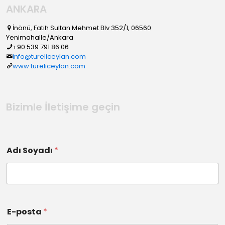
ANKARA
İnönü, Fatih Sultan Mehmet Blv 352/1, 06560
Yenimahalle/Ankara
+90 539 791 86 06
info@tureliceylan.com
www.tureliceylan.com
Bizimle İletişime geçin
Adı Soyadı
*
E-posta
*