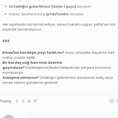
Ortaklığın giderilmesi (izale-i şuyu)
davaları
Haksız devirlere karşı
iptal/tenkis
davaları
Her aşamada sizi temsil ediyor, süreci hukuka uygun, şeffaf ve hızlı
biçimde tamamlıyoruz.
SSS
Erkek/kız kardeşin payı farklı mı?
Hayır, cinsiyete dayalı bir fark
yoktur; paylar eşittir.
Bir kardeş sağ iken malı üzerine
geçirdiyse?
Denkleştirme/tenkis talepleriyle yargısal korunma
mümkündür.
Anlaşma olmazsa?
Ortaklığın giderilmesi davasında satış veya
aynen taksim gündeme gelebilir.
Paylaş
0