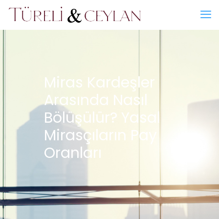
Miras Kardeşler
Arasında Nasıl
Bölüşülür? Yasal
Mirasçıların Pay
Oranları