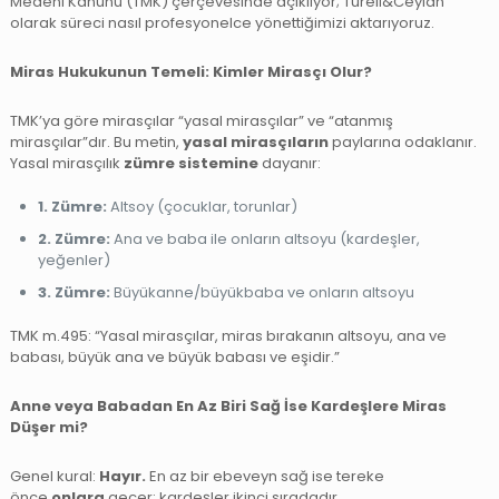
Medeni Kanunu (TMK) çerçevesinde açıklıyor; Türeli&Ceylan
olarak süreci nasıl profesyonelce yönettiğimizi aktarıyoruz.
Miras Hukukunun Temeli: Kimler Mirasçı Olur?
TMK’ya göre mirasçılar “yasal mirasçılar” ve “atanmış
mirasçılar”dır. Bu metin,
yasal mirasçıların
paylarına odaklanır.
Yasal mirasçılık
zümre sistemine
dayanır:
1. Zümre:
Altsoy (çocuklar, torunlar)
2. Zümre:
Ana ve baba ile onların altsoyu (kardeşler,
yeğenler)
3. Zümre:
Büyükanne/büyükbaba ve onların altsoyu
TMK m.495: “Yasal mirasçılar, miras bırakanın altsoyu, ana ve
babası, büyük ana ve büyük babası ve eşidir.”
Anne veya Babadan En Az Biri Sağ İse Kardeşlere Miras
Düşer mi?
Genel kural:
Hayır.
En az bir ebeveyn sağ ise tereke
önce
onlara
geçer; kardeşler ikinci sıradadır.