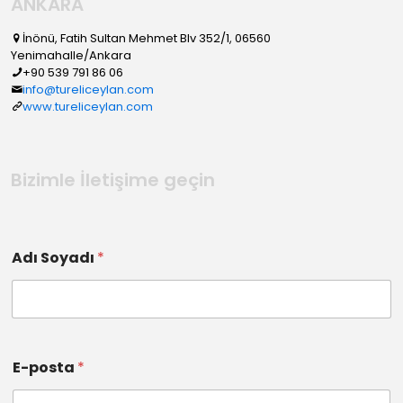
ANKARA
İnönü, Fatih Sultan Mehmet Blv 352/1, 06560
Yenimahalle/Ankara
+90 539 791 86 06
info@tureliceylan.com
www.tureliceylan.com
Bizimle İletişime geçin
Adı Soyadı
*
E-posta
*