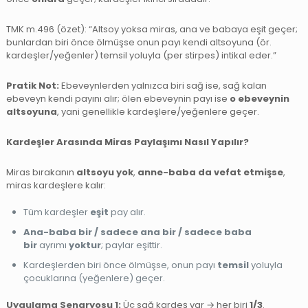
TMK m.496 (özet): “Altsoy yoksa miras, ana ve babaya eşit geçer;
bunlardan biri önce ölmüşse onun payı kendi altsoyu­na (ör.
kardeşler/yeğenler) temsil yoluyla (per stirpes) intikal eder.”
Pratik Not:
Ebeveynlerden yalnızca biri sağ ise, sağ kalan
ebeveyn kendi payını alır; ölen ebeveynin payı ise
o ebeveynin
altsoyuna
, yani genellikle kardeşlere/yeğenlere geçer.
Kardeşler Arasında Miras Paylaşımı Nasıl Yapılır?
Miras bırakanın
altsoyu yok
,
anne-baba da vefat etmişse
,
miras kardeşlere kalır:
Tüm kardeşler
eşit
pay alır.
Ana-baba bir / sadece ana bir / sadece baba
bir
ayrımı
yoktur
; paylar eşittir.
Kardeşlerden biri önce ölmüşse, onun payı
temsil
yoluyla
çocuklarına (yeğenlere) geçer.
Uygulama Senaryosu 1:
Üç sağ kardeş var → her biri
1/3
.