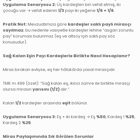
Uygulama Senaryosu 2:
Üç kardeşten biri vefat etmiş, iki
çocuğu var → vefat edenin
1/3
payı iki yeğene
1/6 + 1/6
.
Pratik Not:
Mevzuatımıza göre
kardeşler saklı paylı mirasçı
sayılmaz
; bu nedenle vasiyetle kardeşler lehine “asgari zorunlu
pay” koruması bulunmaz (eş ve altsoy için saklı pay söz
konusudur).
Sağ Kalan Eşin Payı Kardeşlerle Birlikte Nasıl Hesaplanır?
Miras bırakan evliyse, eş her hâlükârda yasal mirasçıdır.
TMK m.499 (özet): “Sağ kalan eş, ikinci zümre ile birlikte mirasçı
olursa mirasın
yarısını (1/2)
alır.”
Kalan
1/2
kardeşler arasında
eşit
bölünür.
Uygulama Senaryosu 3:
Eş + iki kardeş → Eş
%50
, Kardeş 1
%25
,
Kardeş 2
%25
.
Miras Paylaşımında Sık Görülen Sorunlar