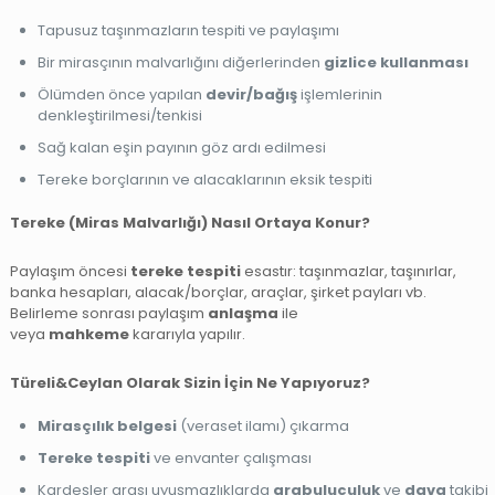
Tapusuz taşınmazların tespiti ve paylaşımı
Bir mirasçının malvarlığını diğerlerinden
gizlice kullanması
Ölümden önce yapılan
devir/bağış
işlemlerinin
denkleştirilmesi/tenkisi
Sağ kalan eşin payının göz ardı edilmesi
Tereke borçlarının ve alacaklarının eksik tespiti
Tereke (Miras Malvarlığı) Nasıl Ortaya Konur?
Paylaşım öncesi
tereke tespiti
esastır: taşınmazlar, taşınırlar,
banka hesapları, alacak/borçlar, araçlar, şirket payları vb.
Belirleme sonrası paylaşım
anlaşma
ile
veya
mahkeme
kararıyla yapılır.
Türeli&Ceylan Olarak Sizin İçin Ne Yapıyoruz?
Mirasçılık belgesi
(veraset ilamı) çıkarma
Tereke tespiti
ve envanter çalışması
Kardeşler arası uyuşmazlıklarda
arabuluculuk
ve
dava
takibi