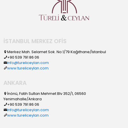
İSTANBUL MERKEZ OFİS
Merkez Mah. Selamet Sok. No:1/79 Kağıthane/İstanbul
+90 539 791 86 06
info@tureliceylan.com
www.tureliceylan.com
ANKARA
İnönü, Fatih Sultan Mehmet Blv 352/1, 06560
Yenimahalle/Ankara
+90 539 791 86 06
info@tureliceylan.com
www.tureliceylan.com