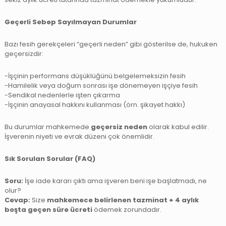
Geçerli Sebep Sayılmayan Durumlar
Bazı fesih gerekçeleri “geçerli neden” gibi gösterilse de, hukuken
geçersizdir:
-İşçinin performans düşüklüğünü belgelemeksizin fesih
-Hamilelik veya doğum sonrası işe dönemeyen işçiye fesih
-Sendikal nedenlerle işten çıkarma
-İşçinin anayasal hakkını kullanması (örn. şikayet hakkı)
Bu durumlar mahkemede
geçersiz neden
olarak kabul edilir.
İşverenin niyeti ve evrak düzeni çok önemlidir.
Sık Sorulan Sorular (FAQ)
Soru:
İşe iade kararı çıktı ama işveren beni işe başlatmadı, ne
olur?
Cevap:
Size
mahkemece belirlenen tazminat + 4 aylık
boşta geçen süre ücreti
ödemek zorundadır.