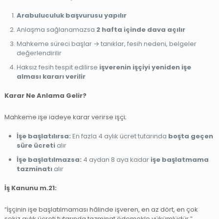
Arabuluculuk başvurusu yapılır
Anlaşma sağlanamazsa
2 hafta içinde dava açılır
Mahkeme süreci başlar → tanıklar, fesih nedeni, belgeler
değerlendirilir
Haksız fesih tespit edilirse
işverenin işçiyi yeniden işe
alması kararı verilir
Karar Ne Anlama Gelir?
Mahkeme işe iadeye karar verirse işçi;
İşe başlatılırsa:
En fazla 4 aylık ücret tutarında
boşta geçen
süre ücreti
alır
İşe başlatılmazsa:
4 aydan 8 aya kadar
işe başlatmama
tazminatı
alır
İş Kanunu m.21:
“İşçinin işe başlatılmaması hâlinde işveren, en az dört, en çok
sekiz aylık ücreti tutarında tazminat ödemekle yükümlüdür.”