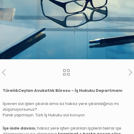
Türeli&Ceylan Avukatlık Bürosu – İş Hukuku Departmanı
İşveren sizi işten çıkardı ama siz haksız yere çıkarıldığınızı mı
düşünüyorsunuz?
Panik yapmayın. Türk İş Hukuku sizi koruyor.
İşe iade davası
, haksız yere işten çıkarılan işçilerin tekrar işe
dönmesini ve işe alınmazsa
tazminat + boşta geçen süre