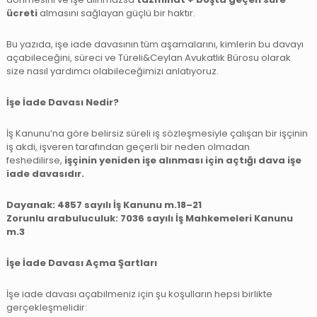
ücreti
almasını sağlayan güçlü bir haktır.
Bu yazıda, işe iade davasının tüm aşamalarını, kimlerin bu davayı
açabileceğini, süreci ve Türeli&Ceylan Avukatlık Bürosu olarak
size nasıl yardımcı olabileceğimizi anlatıyoruz.
İşe İade Davası Nedir?
İş Kanunu’na göre belirsiz süreli iş sözleşmesiyle çalışan bir işçinin
iş akdi, işveren tarafından geçerli bir neden olmadan
feshedilirse,
işçinin yeniden işe alınması için açtığı dava işe
iade davasıdır.
Dayanak: 4857 sayılı İş Kanunu m.18–21
Zorunlu arabuluculuk: 7036 sayılı İş Mahkemeleri Kanunu
m.3
İşe İade Davası Açma Şartları
İşe iade davası açabilmeniz için şu koşulların hepsi birlikte
gerçekleşmelidir: