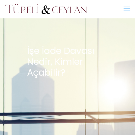
İşe İade Davası
Nedir, Kimler
Açabilir?