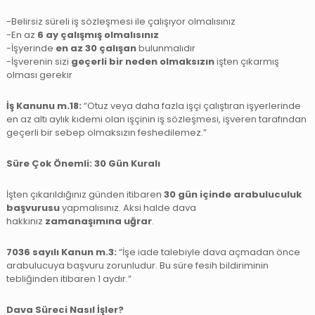
-Belirsiz süreli iş sözleşmesi ile çalışıyor olmalısınız
-En az
6 ay çalışmış olmalısınız
-İşyerinde
en az 30 çalışan
bulunmalıdır
-İşverenin sizi
geçerli bir neden olmaksızın
işten çıkarmış
olması gerekir
İş Kanunu m.18:
“Otuz veya daha fazla işçi çalıştıran işyerlerinde
en az altı aylık kıdemi olan işçinin iş sözleşmesi, işveren tarafından
geçerli bir sebep olmaksızın feshedilemez.”
Süre Çok Önemli: 30 Gün Kuralı
İşten çıkarıldığınız günden itibaren
30 gün içinde arabuluculuk
başvurusu
yapmalısınız. Aksi halde dava
hakkınız
zamanaşımına uğrar
.
7036 sayılı Kanun m.3:
“İşe iade talebiyle dava açmadan önce
arabulucuya başvuru zorunludur. Bu süre fesih bildiriminin
tebliğinden itibaren 1 aydır.”
Dava Süreci Nasıl İşler?