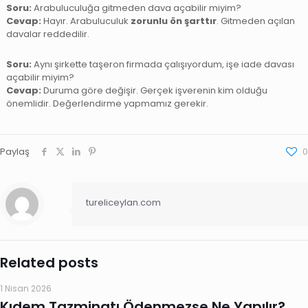
Soru:
Arabuluculuğa gitmeden dava açabilir miyim?
Cevap:
Hayır. Arabuluculuk
zorunlu ön şarttır
. Gitmeden açılan
davalar reddedilir.
Soru:
Aynı şirkette taşeron firmada çalışıyordum, işe iade davası
açabilir miyim?
Cevap:
Duruma göre değişir. Gerçek işverenin kim olduğu
önemlidir. Değerlendirme yapmamız gerekir.
Paylaş
0
tureliceylan.com
Related posts
1 Nisan 2026
Kıdem Tazminatı Ödenmezse Ne Yapılır?