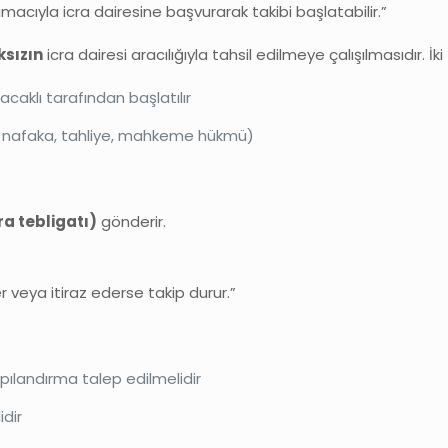
macıyla icra dairesine başvurarak takibi başlatabilir.”
sızın
icra dairesi aracılığıyla tahsil edilmeye çalışılmasıdır. İki 
aklı tarafından başlatılır
 nafaka, tahliye, mahkeme hükmü)
a tebligatı)
gönderir.
r veya itiraz ederse takip durur.”
ılandırma talep edilmelidir
idir