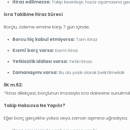
İtiraz edilmezse:
Takip kesinleşir, haciz aşamasına geçi
İcra Takibine İtiraz Süreci
Borçlu, ödeme emrine karşı 7 gün içinde;
Borcu hiç kabul etmiyorsa:
Tam itiraz
Kısmî borç varsa:
Kısmî itiraz
Yetkisizlik iddiası varsa:
Yetki itirazı
Zamanaşımı varsa:
Bu da yazılı olarak belirtilmelidir
İİK m.62:
“İtiraz dilekçesi, borçlunun imzasıyla icra dairesine sunulmal
Takip Haksızsa Ne Yapılır?
Eğer borç gerçekte yoksa veya zaman aşımına uğradıysa;