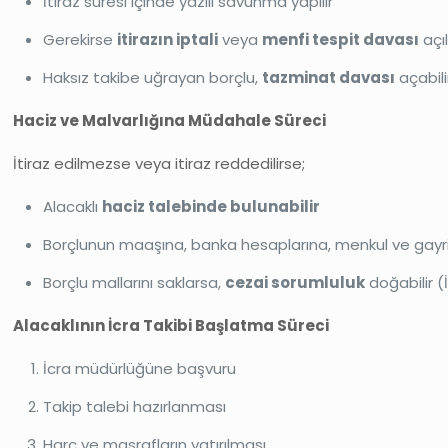
İtiraz süresi içinde yazılı savunma yapılır
Gerekirse
itirazın iptali
veya
menfi tespit davası
açıl
Haksız takibe uğrayan borçlu,
tazminat davası
açabili
Haciz ve Malvarlığına Müdahale Süreci
İtiraz edilmezse veya itiraz reddedilirse;
Alacaklı
haciz talebinde bulunabilir
Borçlunun maaşına, banka hesaplarına, menkul ve gayrim
Borçlu mallarını saklarsa,
cezai sorumluluk
doğabilir (
Alacaklının İcra Takibi Başlatma Süreci
İcra müdürlüğüne başvuru
Takip talebi hazırlanması
Harç ve masrafların yatırılması