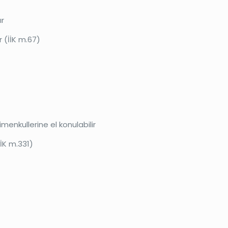
ır
r (İİK m.67)
enkullerine el konulabilir
İİK m.331)