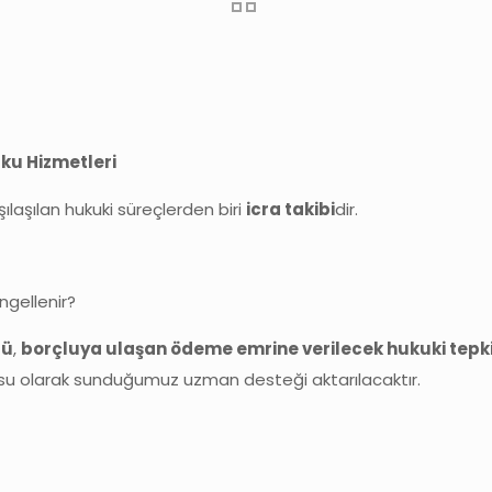
ku Hizmetleri
laşılan hukuki süreçlerden biri
icra takibi
dir.
ngellenir?
rü
,
borçluya ulaşan ödeme emrine verilecek hukuki tepki
rosu olarak sunduğumuz uzman desteği aktarılacaktır.