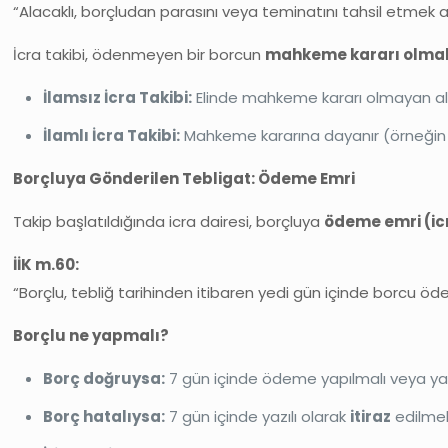
“Alacaklı, borçludan parasını veya teminatını tahsil etmek a
İcra takibi, ödenmeyen bir borcun
mahkeme kararı olmak
İlamsız İcra Takibi:
Elinde mahkeme kararı olmayan alac
İlamlı İcra Takibi:
Mahkeme kararına dayanır (örneğin
Borçluya Gönderilen Tebligat: Ödeme Emri
Takip başlatıldığında icra dairesi, borçluya
ödeme emri (icr
İİK m.60:
“Borçlu, tebliğ tarihinden itibaren yedi gün içinde borcu öde
Borçlu ne yapmalı?
Borç doğruysa:
7 gün içinde ödeme yapılmalı veya yap
Borç hatalıysa:
7 gün içinde yazılı olarak
itiraz
edilmel