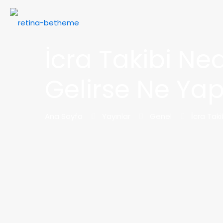
İcra Takibi Nedi
Gelirse Ne Ya
Ana Sayfa
Yayınlar
Genel
İcra Taki