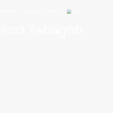
Yayınlar
Kariyer
İletişim
EN
 İcra Tebligatı