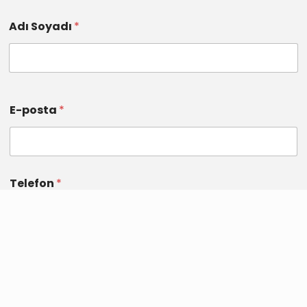
Adı Soyadı
*
E-posta
*
Telefon
*
*
İşbu iletişim formu aracılığıyla sağlanacak olan
kişisel veriler ile ilgili aydınlatma metnini okudum