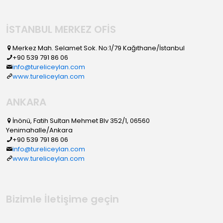
İSTANBUL MERKEZ OFİS
Merkez Mah. Selamet Sok. No:1/79 Kağıthane/İstanbul
+90 539 791 86 06
info@tureliceylan.com
www.tureliceylan.com
ANKARA
İnönü, Fatih Sultan Mehmet Blv 352/1, 06560
Yenimahalle/Ankara
+90 539 791 86 06
info@tureliceylan.com
www.tureliceylan.com
Bizimle İletişime geçin