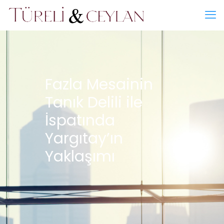
Fazla Mesainin
Tanık Delili ile
İspatında
Yargıtay’ın
Yaklaşımı