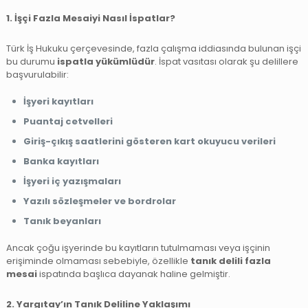
1. İşçi Fazla Mesaiyi Nasıl İspatlar?
Türk İş Hukuku çerçevesinde, fazla çalışma iddiasında bulunan işçi
bu durumu
ispatla yükümlüdür
. İspat vasıtası olarak şu delillere
başvurulabilir:
İşyeri kayıtları
Puantaj cetvelleri
Giriş-çıkış saatlerini gösteren kart okuyucu verileri
Banka kayıtları
İşyeri iç yazışmaları
Yazılı sözleşmeler ve bordrolar
Tanık beyanları
Ancak çoğu işyerinde bu kayıtların tutulmaması veya işçinin
erişiminde olmaması sebebiyle, özellikle
tanık delili fazla
mesai
ispatında başlıca dayanak haline gelmiştir.
2. Yargıtay’ın Tanık Deliline Yaklaşımı