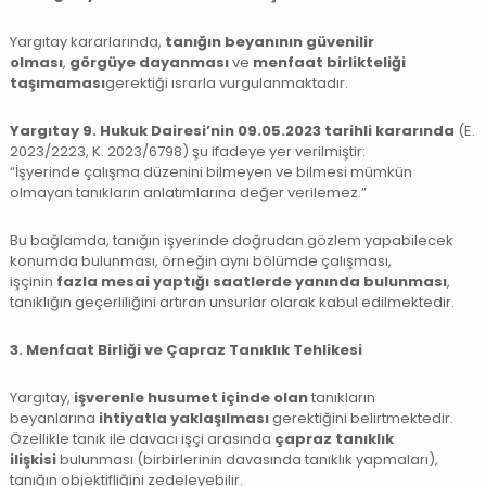
Yargıtay kararlarında,
tanığın beyanının güvenilir
olması
,
görgüye dayanması
ve
menfaat birlikteliği
taşımaması
gerektiği ısrarla vurgulanmaktadır.
Yargıtay 9. Hukuk Dairesi’nin 09.05.2023 tarihli kararında
(E.
2023/2223, K. 2023/6798) şu ifadeye yer verilmiştir:
“İşyerinde çalışma düzenini bilmeyen ve bilmesi mümkün
olmayan tanıkların anlatımlarına değer verilemez.”
Bu bağlamda, tanığın işyerinde doğrudan gözlem yapabilecek
konumda bulunması, örneğin aynı bölümde çalışması,
işçinin
fazla mesai yaptığı saatlerde yanında bulunması
,
tanıklığın geçerliliğini artıran unsurlar olarak kabul edilmektedir.
3. Menfaat Birliği ve Çapraz Tanıklık Tehlikesi
Yargıtay,
işverenle husumet içinde olan
tanıkların
beyanlarına
ihtiyatla yaklaşılması
gerektiğini belirtmektedir.
Özellikle tanık ile davacı işçi arasında
çapraz tanıklık
ilişkisi
bulunması (birbirlerinin davasında tanıklık yapmaları),
tanığın objektifliğini zedeleyebilir.