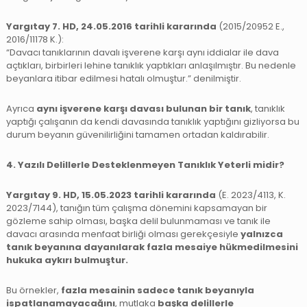
Yargıtay 7. HD, 24.05.2016 tarihli kararında
(2015/20952 E.,
2016/11178 K.):
“Davacı tanıklarının davalı işverene karşı aynı iddialar ile dava
açtıkları, birbirleri lehine tanıklık yaptıkları anlaşılmıştır. Bu nedenle
beyanlara itibar edilmesi hatalı olmuştur.” denilmiştir.
Ayrıca
aynı işverene karşı davası bulunan bir tanık
, tanıklık
yaptığı çalışanın da kendi davasında tanıklık yaptığını gizliyorsa bu
durum beyanın güvenilirliğini tamamen ortadan kaldırabilir.
4. Yazılı Delillerle Desteklenmeyen Tanıklık Yeterli midir?
Yargıtay 9. HD, 15.05.2023 tarihli kararında
(E. 2023/4113, K.
2023/7144), tanığın tüm çalışma dönemini kapsamayan bir
gözleme sahip olması, başka delil bulunmaması ve tanık ile
davacı arasında menfaat birliği olması gerekçesiyle
yalnızca
tanık beyanına dayanılarak fazla mesaiye hükmedilmesini
hukuka aykırı bulmuştur.
Bu örnekler,
fazla mesainin sadece tanık beyanıyla
ispatlanamayacağını
, mutlaka
başka delillerle