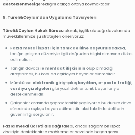
desteklenmesi
gerektiğini açıkça ortaya koymaktadır.
5. Türeli&Ceylan’dan Uygulama Tavsiyeleri
Türeli&Ceylan Hukuk Bürosu
olarak, işçilik alacağı davalarında
müvekkillerimize şu stratejileri öneriyoruz:
Fazla mesai ispatı için tanık deliline başvurulacaksa
,
tanığın çalışma düzeniyle ilgili doğrudan bilgisi olmasına dikkat
edilmelidir.
Tanığın davacı ile
menfaat ilişkisinin
olup olmadığı
araştırılmalı, bu konuda açıklayıcı beyanlar alınmalıdır.
Mümkünse
elektronik giriş-çıkış kayıtları, e-posta trafiği,
vardiya çizelgeleri
gibi yazılı deliller tanık beyanlarıyla
desteklenmelidir.
Çalışanlar arasında çapraz tanıklık yapılıyorsa bu durum dava
sürecinde açıkça beyan edilmelidir; aksi takdirde delillerin
güvenilirliği sorgulanır.
Fazla mesai ücreti alacağı
talebi, ancak sağlam bir ispat
zinciriyle desteklenirse mahkemeler nezdinde başarı şansı