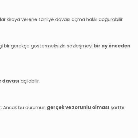
flar kiraya verene tahliye davası açma hakkı doğurabilir.
ngi bir gerekçe göstermeksizin sözleşmeyi
bir ay önceden
e davası
açılabilir.
lir. Ancak bu durumun
gerçek ve zorunlu olması
şarttır.