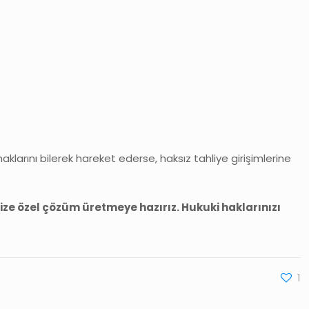
klarını bilerek hareket ederse, haksız tahliye girişimlerine
size özel çözüm üretmeye hazırız. Hukuki haklarınızı
1