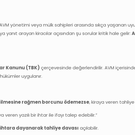
e AVM yönetimi veya mülk sahipleri arasında sıkça yaşanan uyuşm
 yanıt arayan kiracılar açısından şu sorular kritik hale gelir:
A
lar Kanunu (TBK)
çerçevesinde değerlendirilir. AVM içerisinde 
 hükümler uygulanır.
rilmesine rağmen borcunu ödemezse
, kiraya veren tahliye
eren yazılı bir ihtar ile ifayı talep edebilir.”
lı ihtara dayanarak tahliye davası
açılabilir.