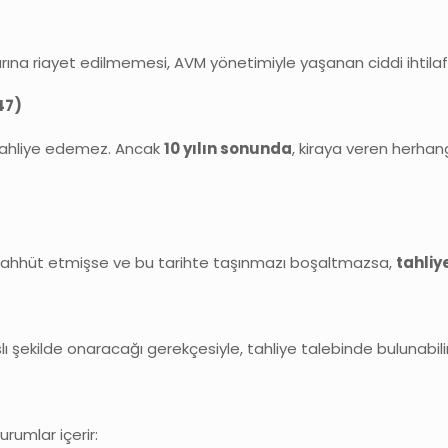
llarına riayet edilmemesi, AVM yönetimiyle yaşanan ciddi ihtila
47)
de tahliye edemez. Ancak
10 yılın sonunda
, kiraya veren herha
rak taahhüt etmişse ve bu tarihte taşınmazı boşaltmazsa,
tahliy
lı şekilde onaracağı gerekçesiyle, tahliye talebinde bulunabi
urumlar içerir: