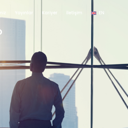
miz
Yayınlar
Kariyer
İletişim
EN
?