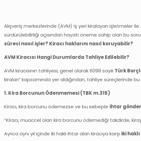
Alışveriş merkezlerinde (AVM) iş yeri kiralayan işletmeler il
sürdürülebilirliği açısından hayati öneme sahip olan bu soruya
süreci nasıl işler? Kiracı haklarını nasıl koruyabilir?
AVM Kiracısı Hangi Durumlarda Tahliye Edilebilir?
AVM kiracısının tahliyesi, genel olarak 6098 sayılı
Türk Borç
kiraları” kapsamında yer aldığından, tahliye süreçlerinde bu
1. Kira Borcunun Ödenmemesi (TBK m.315)
Kiracı, kira borcunu ödemezse ve bu sebeple
ihtar gönde
“Kiracı, muaccel olan kira borcunu ödemediği takdirde, kiraya v
Ayrıca aynı yıl içinde iki haklı ihtar alan kiracıya karşı
iki hak